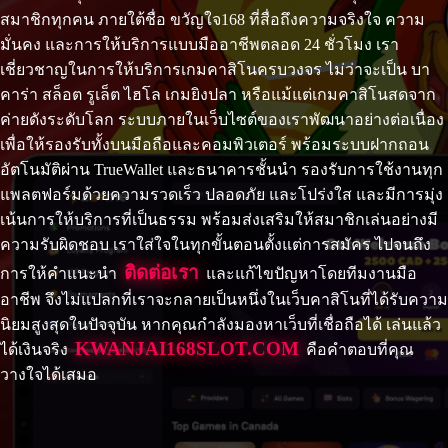
สมาชิกทุกคน ภายใต้ชื่อ ขวัญใจ168 ที่สื่อถึงความจริงใจ ความ
มั่นคง และการให้บริการแบบมืออาชีพตลอด 24 ชั่วโมง เรา
เชี่ยวชาญในการให้บริการเกมคาสิโนครบวงจร ไม่ว่าจะเป็น บา
คาร่า สล็อต รูเล็ต ไฮโล เกมยิงปลา หรือแม้แต่เกมคาสิโนสดจาก
ค่ายดังระดับโลก ระบบภายในเว็บไซต์ของเราพัฒนาอย่างต่อเนื่อง
เพื่อให้รองรับทั้งบนมือถือและคอมพิวเตอร์ พร้อมระบบฝากถอน
อัตโนมัติผ่าน TrueWallet และธนาคารชั้นนำ รองรับการใช้งานทุก
แพลตฟอร์มด้วยความรวดเร็ว ปลอดภัย และโปร่งใส และมีการมุ่ง
เน้นการให้บริการที่เป็นธรรม พร้อมส่งเสริมให้สมาชิกเล่นอย่างมี
ความรับผิดชอบ เราใส่ใจในทุกขั้นตอนตั้งแต่การสมัคร ไปจนถึง
ติดต่อเรา
การให้คำแนะนำ
และแก้ไขปัญหาโดยทีมงานมือ
อาชีพ จึงไม่แปลกที่เราจะกลายเป็นหนึ่งในเว็บคาสิโนที่ได้รับความ
นิยมสูงสุดในปัจจุบัน หากคุณกำลังมองหาเว็บที่เชื่อถือได้ เล่นแล้ว
KWANJAI168SLOT.COM
ได้เงินจริง
คือคำตอบที่คุณ
วางใจได้เสมอ