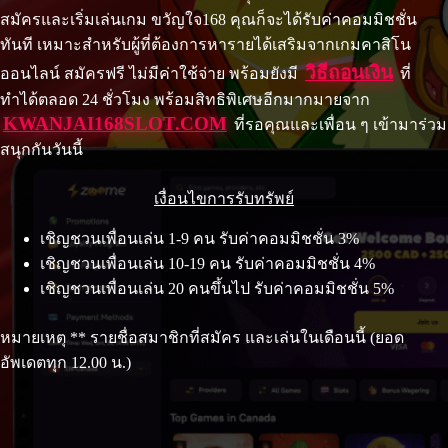
สมัครและเริ่มเล่นเกม ขวัญใจ168 คุณก็จะได้รับค่าคอมมิชชั่น
ทันที เหมาะสำหรับผู้ที่ต้องการหารายได้เสริมจากเกมคาสิโน
วิธีถอนเงิน
ออนไลน์ สมัครฟรี ไม่มีค่าใช้จ่าย พร้อมยังมี
ที่
ทำได้ตลอด 24 ชั่วโมง พร้อมสิทธิพิเศษอีกมากมายจาก
KWANJAI168SLOT.COM
ที่รอคุณและเพื่อน ๆ เข้ามาร่วม
สนุกกันวันนี้
เงื่อนไขการรับทรัพย์
เชิญชวนเพื่อนเล่น 1-9 คน รับค่าคอมมิชชั่น 3%
เชิญชวนเพื่อนเล่น 10-19 คน รับค่าคอมมิชชั่น 4%
เชิญชวนเพื่อนเล่น 20 คนขึ้นไป รับค่าคอมมิชชั่น 5%
หมายเหตุ ** รายชื่อสมาชิกที่สมัคร และเล่นในเดือนนี้ (ยอด
อัพเดตทุก 12.00 น.)