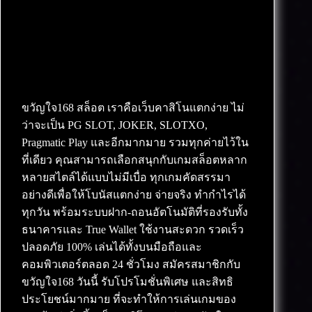
ขวัญใจ168 สล็อต เราคือเว็บคาสิโนแตกง่าย ไม่
ว่าจะเป็น PG SLOT, JOKER, SLOTXO,
Pragmatic Play และอีกมากมาย รวมทุกค่ายไว้ใน
ที่เดียว คุณสามารถเลือกสนุกกับเกมสล็อตหลาก
หลายสไตล์ได้แบบไม่มีเบื่อ ทุกเกมคัดสรรมา
อย่างดีเพื่อให้โบนัสแตกง่าย จ่ายจริง ทำกำไรได้
ทุกวัน พร้อมระบบฝาก-ถอนอัตโนมัติที่รองรับทั้ง
ธนาคารและ True Wallet ใช้งานสะดวก รวดเร็ว
ปลอดภัย 100% เล่นได้ทั้งบนมือถือและ
คอมพิวเตอร์ตลอด 24 ชั่วโมง สมัครสมาชิกกับ
ขวัญใจ168 วันนี้ รับโปรโมชั่นพิเศษ และสิทธิ
ประโยชน์มากมาย ที่จะทำให้การเล่นเกมของ