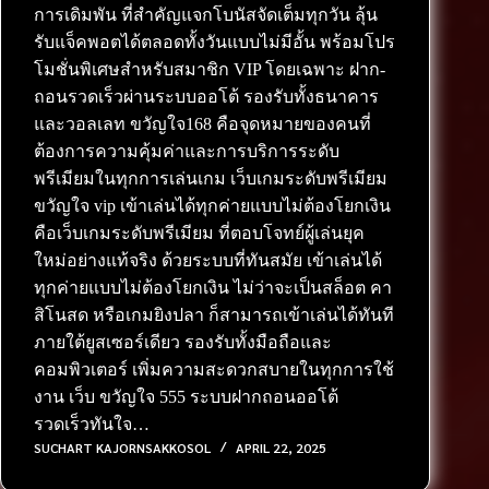
การเดิมพัน ที่สำคัญแจกโบนัสจัดเต็มทุกวัน ลุ้น
รับแจ็คพอตได้ตลอดทั้งวันแบบไม่มีอั้น พร้อมโปร
โมชั่นพิเศษสำหรับสมาชิก VIP โดยเฉพาะ ฝาก-
ถอนรวดเร็วผ่านระบบออโต้ รองรับทั้งธนาคาร
และวอลเลท ขวัญใจ168 คือจุดหมายของคนที่
ต้องการความคุ้มค่าและการบริการระดับ
พรีเมียมในทุกการเล่นเกม เว็บเกมระดับพรีเมียม
ขวัญใจ vip เข้าเล่นได้ทุกค่ายแบบไม่ต้องโยกเงิน
คือเว็บเกมระดับพรีเมียม ที่ตอบโจทย์ผู้เล่นยุค
ใหม่อย่างแท้จริง ด้วยระบบที่ทันสมัย เข้าเล่นได้
ทุกค่ายแบบไม่ต้องโยกเงิน ไม่ว่าจะเป็นสล็อต คา
สิโนสด หรือเกมยิงปลา ก็สามารถเข้าเล่นได้ทันที
ภายใต้ยูสเซอร์เดียว รองรับทั้งมือถือและ
คอมพิวเตอร์ เพิ่มความสะดวกสบายในทุกการใช้
งาน เว็บ ขวัญใจ 555 ระบบฝากถอนออโต้
รวดเร็วทันใจ…
SUCHART KAJORNSAKKOSOL
APRIL 22, 2025