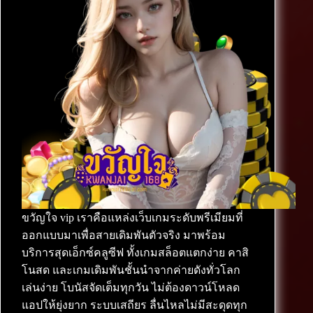
ขวัญใจ vip เราคือแหล่งเว็บเกมระดับพรีเมียมที่
ออกแบบมาเพื่อสายเดิมพันตัวจริง มาพร้อม
บริการสุดเอ็กซ์คลูซีฟ ทั้งเกมสล็อตแตกง่าย คาสิ
โนสด และเกมเดิมพันชั้นนำจากค่ายดังทั่วโลก
เล่นง่าย โบนัสจัดเต็มทุกวัน ไม่ต้องดาวน์โหลด
แอปให้ยุ่งยาก ระบบเสถียร ลื่นไหลไม่มีสะดุดทุก