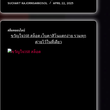
SUCHART KAJORNSAKKOSOL
APRIL 22, 2025
สล็อตออนไลน์
ขวัญใจ168 สล็อต เว็บคาสิโนแตกง่าย รวมทุก
ค่ายไว้ในที่เดียว