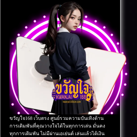
ขวัญใจ168 เว็บตรง ศูนย์รวมความบันเทิงด้าน
การเดิมพันที่คุณวางใจได้ในทุกการเล่น มั่นคง
ทุกการเดิมพัน ไม่มีผ่านเอเย่นต์ เล่นแล้วได้เงิน