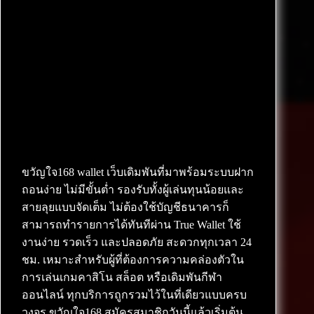
ขวัญใจ168 wallet เว็บเดิมพันที่มาพร้อมระบบฝาก
ถอนง่าย ไม่มีขั้นต่ำ รองรับทั้งผู้เล่นทุนน้อยและ
สายลุยแบบจัดเต็ม ไม่ต้องใช้บัญชีธนาคารก็
สามารถทำรายการได้ทันทีผ่าน True Wallet ใช้
งานง่าย รวดเร็ว และปลอดภัย สะดวกทุกเวลา 24
ชม. เหมาะสำหรับผู้ที่ต้องการความคล่องตัวใน
การเล่นเกมคาสิโน สล็อต หรือเดิมพันกีฬา
ออนไลน์ ทุกบริการถูกรวมไว้ในที่เดียวแบบครบ
วงจร ขวัญใจ168 สมัครสมาชิกวันนี้แล้วเริ่มต้น