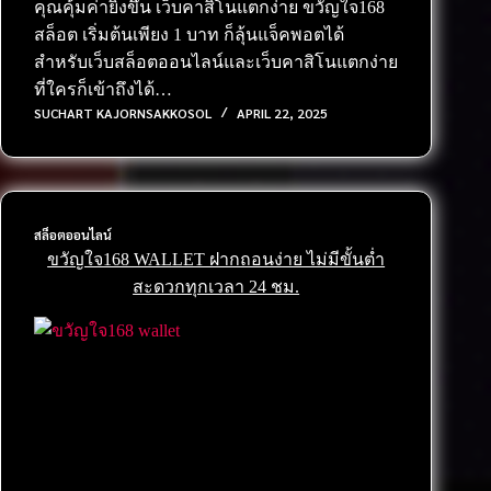
คุณคุ้มค่ายิ่งขึ้น เว็บคาสิโนแตกง่าย ขวัญใจ168
สล็อต เริ่มต้นเพียง 1 บาท ก็ลุ้นแจ็คพอตได้
สำหรับเว็บสล็อตออนไลน์และเว็บคาสิโนแตกง่าย
ที่ใครก็เข้าถึงได้…
SUCHART KAJORNSAKKOSOL
APRIL 22, 2025
สล็อตออนไลน์
ขวัญใจ168 WALLET ฝากถอนง่าย ไม่มีขั้นต่ำ
สะดวกทุกเวลา 24 ชม.